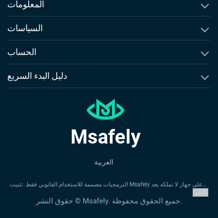
مراقبة سجلات المكالمات
المعلومات
مراقبة الرسائل النصية
حول Msafely
السياسات
معاينة المحتوى الفيديو
المقارنة والبدائل
اتفاقية الترخيص النهائي للمستخدم
الحساب
متتبع الرسائل القصيرة
وعودنا
شروط الاستخدام
إنشاء حساب
دليل البدء السريع
تتبع موقع GPS
الإبلاغ عن انتهاك/إساءة
سياسة الاسترداد
تسجيل الدخول
دليل iPhone
تحديد المواقع الجغرافية
اتصل بنا
سياسة الخصوصية
دليل Android
متتبع نشاط إنستجرام
طلب استرداد
Msafely
تقييمات Msafely
متتبع واتساب
متتبع سناب شات
العربية
البرمجيات مصممة للاستخدام القانوني فقط. تثبيت Msafely على جهاز لا تملكه يعد
خرقًا للقوانين السارية. عادة ما تتطلب القوانين إشعار أصحاب الأجهزة قبل تثبيت
أكثر
Msafely. قد يؤدي خرق هذا المتطلب إلى عقوبات مالية وجنائية. أنت المسؤول الوحيد
حقوق النشر © Msafely. جميع الحقوق محفوظة.
عن تحميل البرنامج على مثل هذه الأجهزة وأنت تدرك أنه لا يمكن تحميل Msafely
المسؤولية عن ذلك. نوصي باستشارة مستشار قانوني محلي قبل تحميل واستخدام