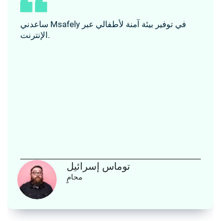
ساعدني Msafely في توفير بيئة آمنة لأطفالي عبر
الإنترنت.
توماس إسرائيل
محامٍ