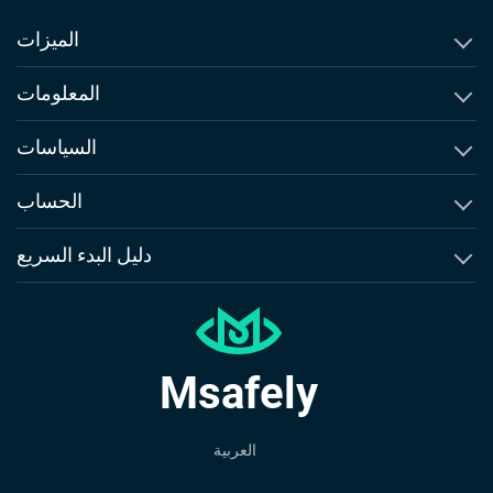
الميزات
مراقبة سجلات المكالمات
المعلومات
مراقبة الرسائل النصية
حول Msafely
السياسات
معاينة المحتوى الفيديو
المقارنة والبدائل
اتفاقية الترخيص النهائي للمستخدم
الحساب
متتبع الرسائل القصيرة
وعودنا
شروط الاستخدام
إنشاء حساب
دليل البدء السريع
تتبع موقع GPS
الإبلاغ عن انتهاك/إساءة
سياسة الاسترداد
تسجيل الدخول
دليل iPhone
تحديد المواقع الجغرافية
اتصل بنا
سياسة الخصوصية
دليل Android
متتبع نشاط إنستجرام
طلب استرداد
Msafely
تقييمات Msafely
متتبع واتساب
متتبع سناب شات
العربية