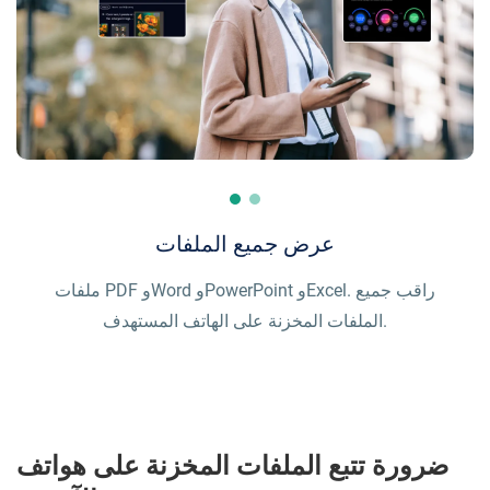
عرض جميع الملفات
تنزيل الملفات عن بُعد
ملفات PDF وWord وPowerPoint وExcel. راقب جميع
تعرف على ما يتم تخزينه في هاتف طفلك وقم بتنزيل أي
الملفات المخزنة على الهاتف المستهدف.
نوع من الملفات عن بُعد.
ضرورة تتبع الملفات المخزنة على هواتف