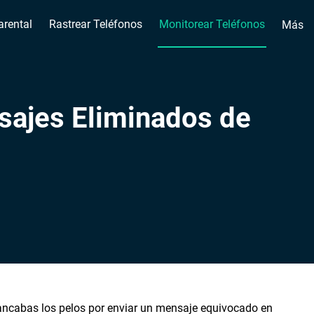
arental
Rastrear Teléfonos
Monitorear Teléfonos
Más
sajes Eliminados de
ancabas los pelos por enviar un mensaje equivocado en