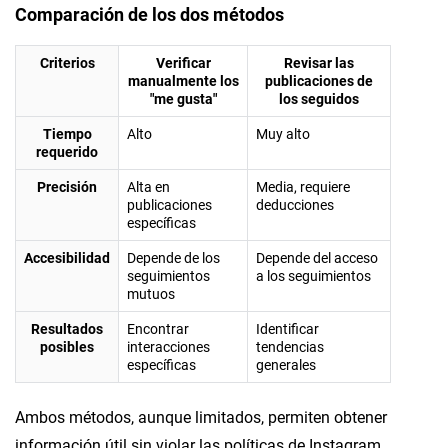
Comparación de los dos métodos
Criterios
Verificar
Revisar las
manualmente los
publicaciones de
"me gusta"
los seguidos
Tiempo
Alto
Muy alto
requerido
Precisión
Alta en
Media, requiere
publicaciones
deducciones
específicas
Accesibilidad
Depende de los
Depende del acceso
seguimientos
a los seguimientos
mutuos
Resultados
Encontrar
Identificar
posibles
interacciones
tendencias
específicas
generales
Ambos métodos, aunque limitados, permiten obtener
información útil sin violar las políticas de Instagram.