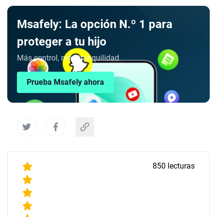
Msafely: La opción N.º 1 para
proteger a tu hijo
Más control, más tranquilidad
Prueba Msafely ahora
850
lecturas