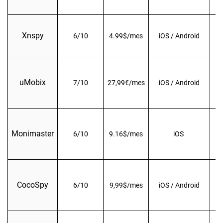
Xnspy
6/10
4.99$/mes
iOS / Android
uMobix
7/10
27,99€/mes
iOS / Android
I
Monimaster
6/10
9.16$/mes
iOS
CocoSpy
6/10
9,99$/mes
iOS / Android