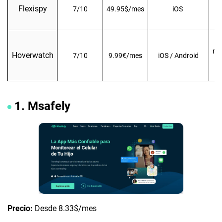
Mó
Flexispy
7/10
49.95$/mes
iOS
mo
Hoverwatch
7/10
9.99€/mes
iOS / Android
d
d
1. Msafely
Precio:
Desde 8.33$/mes