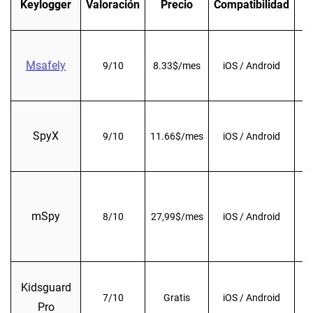
Keylogger
Valoración
Precio
Compatibilidad
M
Msafely
9/10
8.33$/mes
iOS / Android
F
SpyX
9/10
11.66$/mes
iOS / Android
I
mSpy
8/10
27,99$/mes
iOS / Android
Kidsguard
7/10
Gratis
iOS / Android
Pro