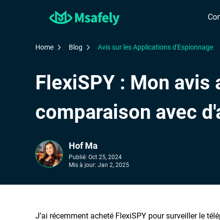
Con
Home
Blog
Avis sur les Applications d'Espionnage
FlexiSPY : Mon avis a
comparaison avec d'a
Hof Ma
Publié:
Oct 25, 2024
Mis à jour:
Jan 2, 2025
J’ai récemment acheté FlexiSPY pour surveiller le tél