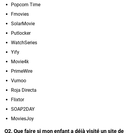
Popcorn Time
Fmovies
SolarMovie
Putlocker
WatchSeries
Yify
Movie4k
PrimeWire
Vumoo
Roja Directa
Flixtor
SOAP2DAY
MoviesJoy
Q2. Que faire si mon enfant a déjà visité un site de