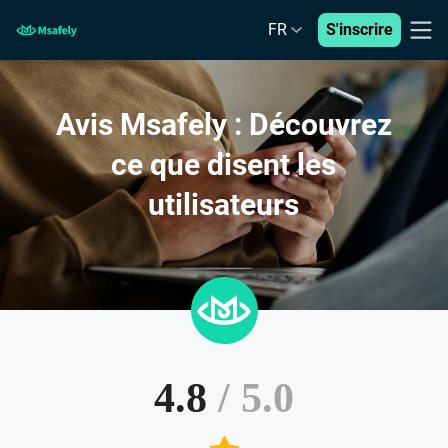
FR
S'inscrire
Avis Msafely : Découvrez
ce que disent les
utilisateurs
4.8
/ 5.0