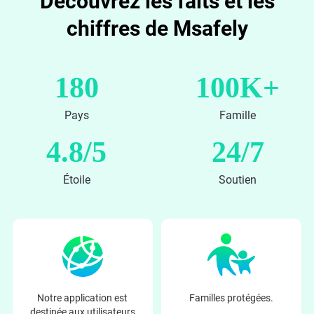
Découvrez les faits et les
chiffres de Msafely
180
100K+
Pays
Famille
4.8/5
24/7
Étoile
Soutien
Notre application est
Familles protégées.
destinée aux utilisateurs