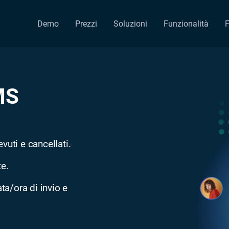
Demo
Prezzi
Soluzioni
Funzionalità
F
MS
vuti e cancellati.
te.
ta/ora di invio e