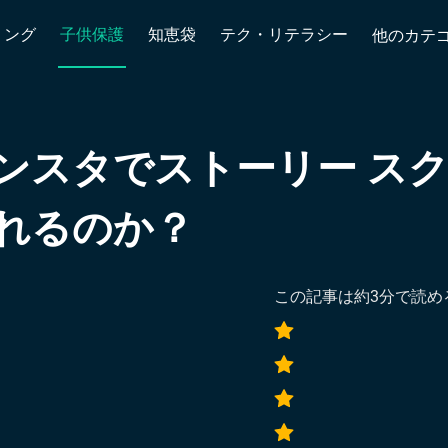
リング
子供保護
知恵袋
テク・リテラシー
他のカテ
ンスタでストーリー ス
れるのか？
この記事は約
3
分で読め