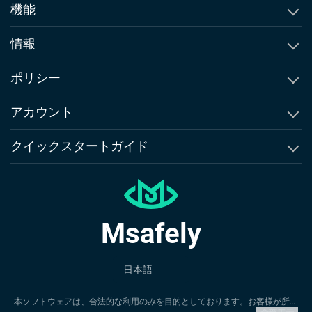
機能
通話履歴確認
情報
テキストメッセージ追跡
Msafelyについて
ポリシー
SMSトラッカー
比較 & 代替品
EULA
アカウント
GPS位置情報追跡
Msafelyのニュースルーム
利用規約
アカウントの作成
クイックスタートガイド
GPSジオフェンシング
お客様への約束
返金ポリシー
ログイン
iPhoneガイド
Instagramトラッカー
違反・不正行為の報告
プライバシーポリシー
Android ガイド
WhatsAppトラッカー
お問い合わせ
返金申請
Msafely
Msafelyのレビュー
Snapchatトラッカー
ブログ
日本語
本ソフトウェアは、合法的な利用のみを目的としております。お客様が所有
されていないデバイスにMsafelyをインストールすることは、適用される法