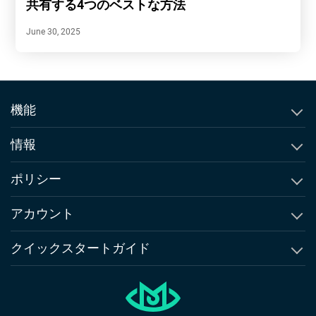
共有する4つのベストな方法
June 30, 2025
機能
通話履歴確認
情報
テキストメッセージ追跡
Msafelyについて
ポリシー
SMSトラッカー
比較 & 代替品
EULA
アカウント
GPS位置情報追跡
Msafelyのニュースルーム
利用規約
アカウントの作成
クイックスタートガイド
GPSジオフェンシング
お客様への約束
返金ポリシー
ログイン
iPhoneガイド
Instagramトラッカー
違反・不正行為の報告
プライバシーポリシー
Android ガイド
WhatsAppトラッカー