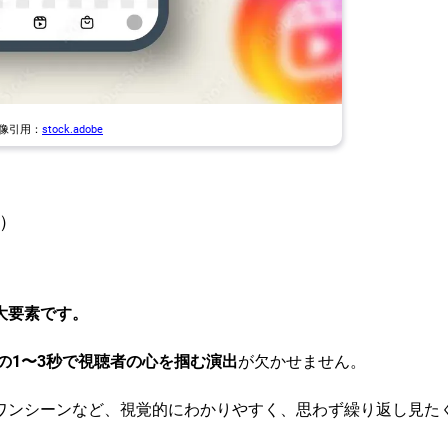
画像引用：
stock.adobe
x）
大要素です。
の1〜3秒で視聴者の心を掴む演出
が欠かせません。
ワンシーンなど、視覚的にわかりやすく、思わず繰り返し見た