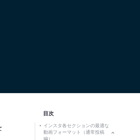
目次
インスタ各セクションの最適な
て
動画フォーマット（通常投稿
編）