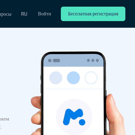
Войти
Бесплатная регистрация
просы
RU
нием
.