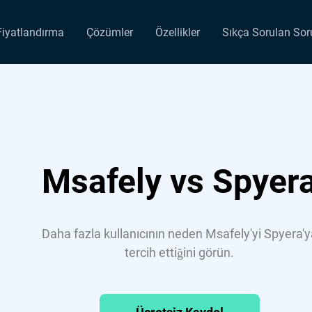
Fiyatlandırma
Çözümler
Özellikler
Sıkça Sorulan Sor
Msafely vs Spyer
Daha fazla kullanıcının neden Msafely'yi Spyera'y
tercih ettiğini görün.