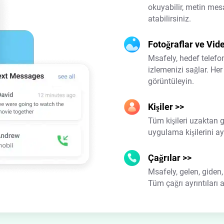
okuyabilir, metin mes
atabilirsiniz.
Fotoğraflar ve Vid
Msafely, hedef telefo
izlemenizi sağlar. He
görüntüleyin.
Kişiler
>>
Tüm kişileri uzaktan gö
uygulama kişilerini ayr
Çağrılar
>>
Msafely, gelen, giden,
Tüm çağrı ayrıntıları a