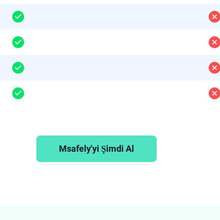
Msafely'yi Şimdi Al