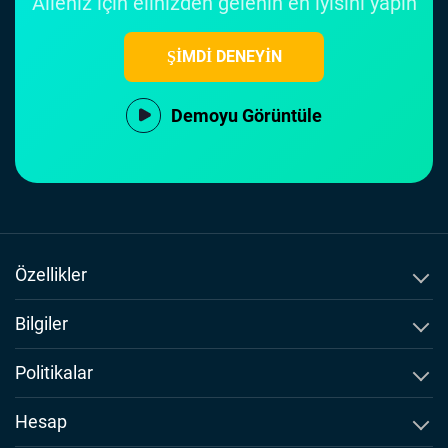
Aileniz için elinizden gelenin en iyisini yapın
ŞİMDİ DENEYİN
Demoyu Görüntüle
Özellikler
Arama Kayıtlarını İzle
Bilgiler
Metin Mesajlarını İzle
Msafely Hakkında
Politikalar
Video İçeriğini Önizle
Karşılaştırma ve Alternatifler
EULA
Hesap
SMS Takipçisi