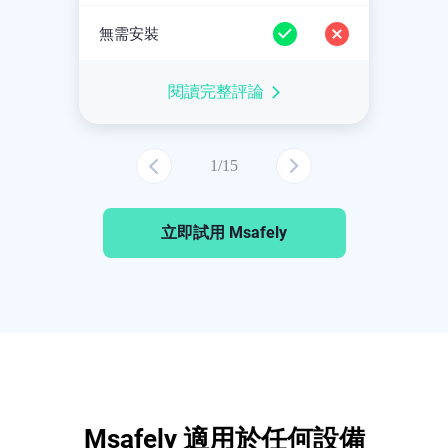
無需安裝
無
閱讀完整評論
1
/
15
立即試用 Msafely
Msafely 適用於任何設備