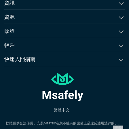
監控通話記錄
資訊
追蹤簡訊
關於Msafely
資源
預覽視頻內容
比較與替代方案
博客
政策
短信追踪器
我們的承諾
最終用戶許可協議
帳戶
GPS 位置追踪
舉報違規/濫用
使用條款
創建帳戶
快速入門指南
GPS 地理围栏
聯絡我們
退款政策
登入
Instagram活動追蹤器
iPhone指南
隱私政策
Whatsapp追蹤器
Android指南
申請退款
Msafely
Snapchat追蹤器
Msafely評論
繁體中文
軟體僅供合法使用。安裝Msafely在您不擁有的設備上是違反適用法律的。法
律通常要求您通知打算安裝Msafely的設備所有者。違反此要求可能會導致嚴
更多