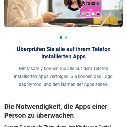
Blockieren Sie alle unerwünschten Apps
Überprüfen Sie alle auf ihrem Telefon
installierten Apps
Mit einem einfachen Fingertipp können Sie die Apps
Mit Msafely können Sie alle auf dem Telefon
auf dem Telefon Ihres Kindes blockieren. Machen Sie
installierten Apps verfolgen. Sie können das Logo,
sich keine Sorgen mehr, dass Ihr Kind schlechte Apps
das Symbol und den Namen der Apps sehen.
nutzt oder von einer App abhängig wird.
Die Notwendigkeit, die Apps einer
Person zu überwachen